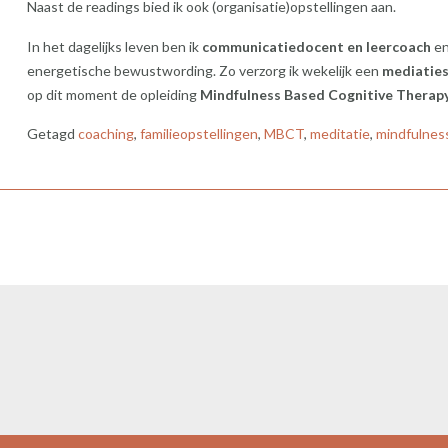
Naast de readings bied ik ook (organisatie)opstellingen aan.
In het dagelijks leven ben ik
communicatiedocent en leercoach
en
energetische bewustwording. Zo verzorg ik wekelijk een
mediaties
op dit moment de opleiding
Mindfulness Based Cognitive Thera
Getagd
coaching
,
familieopstellingen
,
MBCT
,
meditatie
,
mindfulnes