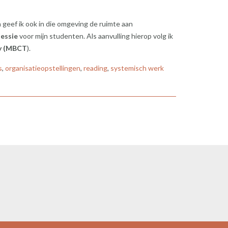
 geef ik ook in die omgeving de ruimte aan
essie
voor mijn studenten. Als aanvulling hierop volg ik
py (MBCT
).
s
,
organisatieopstellingen
,
reading
,
systemisch werk