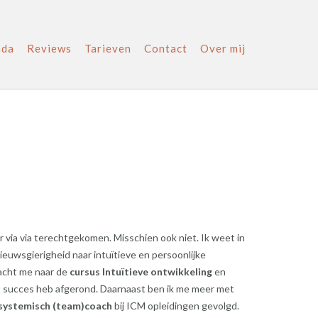
nda
Reviews
Tarieven
Contact
Over mij
r via via terechtgekomen. Misschien ook niet. Ik weet in
nieuwsgierigheid naar intuïtieve en persoonlijke
acht me naar de
cursus Intuïtieve ontwikkeling
en
t succes heb afgerond. Daarnaast ben ik me meer met
systemisch (team)coach
bij ICM opleidingen gevolgd.