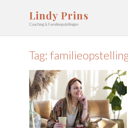
Ga
naar
Lindy Prins
de
inhoud
Coaching & Familieopstellingen
Tag:
familieopstellin