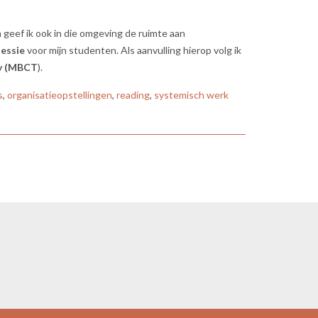
 geef ik ook in die omgeving de ruimte aan
essie
voor mijn studenten. Als aanvulling hierop volg ik
py (MBCT
).
s
,
organisatieopstellingen
,
reading
,
systemisch werk