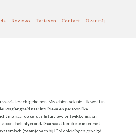
nda
Reviews
Tarieven
Contact
Over mij
r via via terechtgekomen. Misschien ook niet. Ik weet in
nieuwsgierigheid naar intuïtieve en persoonlijke
acht me naar de
cursus Intuïtieve ontwikkeling
en
t succes heb afgerond. Daarnaast ben ik me meer met
systemisch (team)coach
bij ICM opleidingen gevolgd.