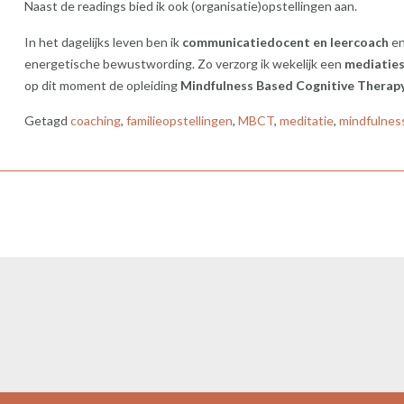
Naast de readings bied ik ook (organisatie)opstellingen aan.
In het dagelijks leven ben ik
communicatiedocent en leercoach
en
energetische bewustwording. Zo verzorg ik wekelijk een
mediaties
op dit moment de opleiding
Mindfulness Based Cognitive Thera
Getagd
coaching
,
familieopstellingen
,
MBCT
,
meditatie
,
mindfulnes