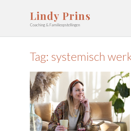
Ga
naar
Lindy Prins
de
inhoud
Coaching & Familieopstellingen
Tag:
systemisch wer